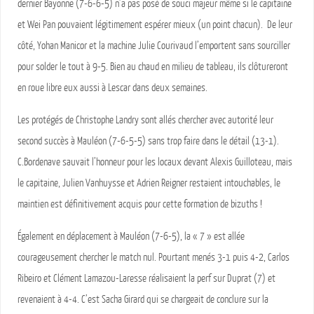
dernier Bayonne (7-6-6-5) n’a pas posé de souci majeur même si le capitaine
et Wei Pan pouvaient légitimement espérer mieux (un point chacun). De leur
côté, Yohan Manicor et la machine Julie Courivaud l’emportent sans sourciller
pour solder le tout à 9-5. Bien au chaud en milieu de tableau, ils clôtureront
en roue libre eux aussi à Lescar dans deux semaines.
Les protégés de Christophe Landry sont allés chercher avec autorité leur
second succès à Mauléon (7-6-5-5) sans trop faire dans le détail (13-1).
C.Bordenave sauvait l’honneur pour les locaux devant Alexis Guilloteau, mais
le capitaine, Julien Vanhuysse et Adrien Reigner restaient intouchables, le
maintien est définitivement acquis pour cette formation de bizuths !
Également en déplacement à Mauléon (7-6-5), la « 7 » est allée
courageusement chercher le match nul. Pourtant menés 3-1 puis 4-2, Carlos
Ribeiro et Clément Lamazou-Laresse réalisaient la perf sur Duprat (7) et
revenaient à 4-4. C’est Sacha Girard qui se chargeait de conclure sur la