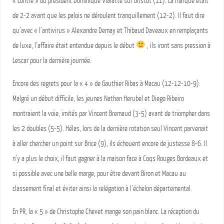
« contre » du président Dominique Vialatte sur Bristot (11). La marque était
de 2-2 avant que les palois ne déroulent tranquillement (12-2). Il faut dire
qu’avec « l’antivirus » Alexandre Demay et Thibaud Daveaux en remplaçants
de luxe, l’affaire était entendue depuis le début
, ils iront sans pression à
Lescar pour la dernière journée.
Encore des regrets pour la « 4 » de Gauthier Ribas à Macau (12-12-10-9).
Malgré un début difficile, les jeunes Nathan Herubel et Diego Ribeiro
montraient la voie, imités par Vincent Bremaud (3-5) avant de triompher dans
les 2 doubles (5-5). Hélas, lors de la dernière rotation seul Vincent parvenait
à aller chercher un point sur Brice (9), ils échouent encore de justesse 8-6. Il
n’y a plus le choix, il faut gagner à la maison face à Coqs Rouges Bordeaux et
si possible avec une belle marge, pour être devant Biron et Macau au
classement final et éviter ainsi la relégation à l’échelon départemental.
En PR, la « 5 » de Christophe Chevet mange son pain blanc. La réception du