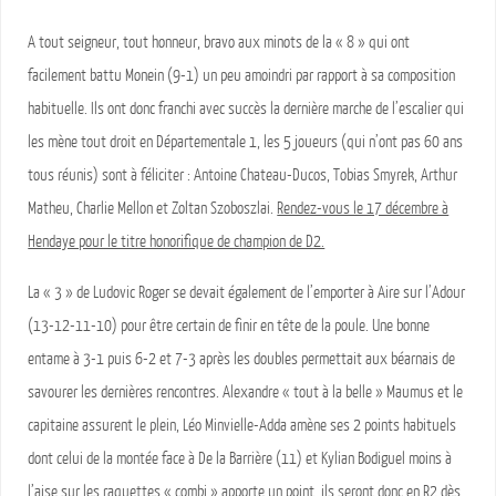
A tout seigneur, tout honneur, bravo aux minots de la « 8 » qui ont
facilement battu Monein (9-1) un peu amoindri par rapport à sa composition
habituelle. Ils ont donc franchi avec succès la dernière marche de l’escalier qui
les mène tout droit en Départementale 1, les 5 joueurs (qui n’ont pas 60 ans
tous réunis) sont à féliciter : Antoine Chateau-Ducos, Tobias Smyrek, Arthur
Matheu, Charlie Mellon et Zoltan Szoboszlai.
Rendez-vous le 17 décembre à
Hendaye pour le titre honorifique de champion de D2.
La « 3 » de Ludovic Roger se devait également de l’emporter à Aire sur l’Adour
(13-12-11-10) pour être certain de finir en tête de la poule. Une bonne
entame à 3-1 puis 6-2 et 7-3 après les doubles permettait aux béarnais de
savourer les dernières rencontres. Alexandre « tout à la belle » Maumus et le
capitaine assurent le plein, Léo Minvielle-Adda amène ses 2 points habituels
dont celui de la montée face à De la Barrière (11) et Kylian Bodiguel moins à
l’aise sur les raquettes « combi » apporte un point, ils seront donc en R2 dès