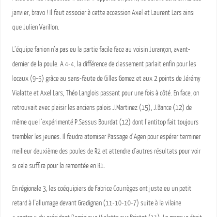
janvier, bravo ! Il faut associer à cette accession Axel et Laurent Lars ainsi
que Julien Varillon.
L’équipe fanion n’a pas eu la partie facile face au voisin Jurançon, avant-
dernier de la poule. A 4-4, la différence de classement parlait enfin pour les
locaux (9-5) grâce au sans-faute de Gilles Gomez et aux 2 points de Jérémy
Vialatte et Axel Lars, Théo Langlois passant pour une fois à côté. En face, on
retrouvait avec plaisir les anciens palois J.Martinez (15), J.Bance (12) de
même que l’expérimenté P.Sassus Bourdat (12) dont l’antitop fait toujours
trembler les jeunes. Il faudra atomiser Passage d’Agen pour espérer terminer
meilleur deuxième des poules de R2 et attendre d’autres résultats pour voir
si cela suffira pour la remontée en R1.
En régionale 3, les coéquipiers de Fabrice Courrèges ont juste eu un petit
retard à l’allumage devant Gradignan (11-10-10-7) suite à la vilaine