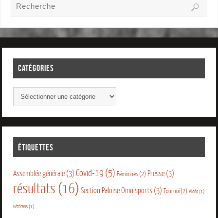
CATÉGORIES
ÉTIQUETTES
Covid-19
(5)
Assemblée générale
(3)
Presse
(3)
Féminines
(2)
résultats
(16)
Section Paloise Omnisports
(3)
Tournoi
(2)
Vidéo
(1)
vétérans
(1)