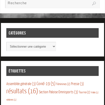
CATÉGORIES
ÉTIQUETTES
Covid-19
(5)
Assemblée générale
(3)
Presse
(3)
Féminines
(2)
résultats
(16)
Section Paloise Omnisports
(3)
Tournoi
(2)
Vidéo
(1)
vétérans
(1)