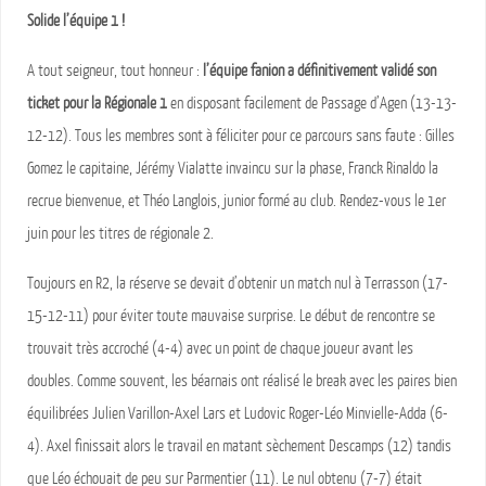
Solide l’équipe 1 !
A tout seigneur, tout honneur :
l’équipe fanion a définitivement validé son
ticket pour la Régionale 1
en disposant facilement de Passage d’Agen (13-13-
12-12). Tous les membres sont à féliciter pour ce parcours sans faute : Gilles
Gomez le capitaine, Jérémy Vialatte invaincu sur la phase, Franck Rinaldo la
recrue bienvenue, et Théo Langlois, junior formé au club. Rendez-vous le 1er
juin pour les titres de régionale 2.
Toujours en R2, la réserve se devait d’obtenir un match nul à Terrasson (17-
15-12-11) pour éviter toute mauvaise surprise. Le début de rencontre se
trouvait très accroché (4-4) avec un point de chaque joueur avant les
doubles. Comme souvent, les béarnais ont réalisé le break avec les paires bien
équilibrées Julien Varillon-Axel Lars et Ludovic Roger-Léo Minvielle-Adda (6-
4). Axel finissait alors le travail en matant sèchement Descamps (12) tandis
que Léo échouait de peu sur Parmentier (11). Le nul obtenu (7-7) était