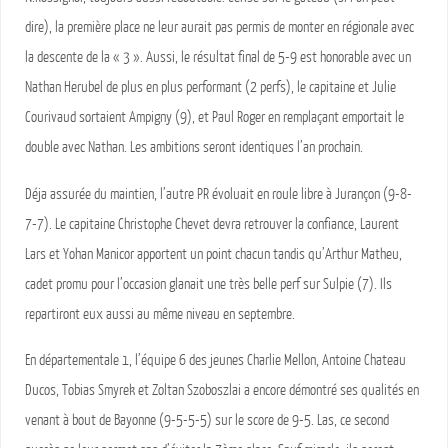
dire), la première place ne leur aurait pas permis de monter en régionale avec
la descente de la « 3 ». Aussi, le résultat final de 5-9 est honorable avec un
Nathan Herubel de plus en plus performant (2 perfs), le capitaine et Julie
Courivaud sortaient Ampigny (9), et Paul Roger en remplaçant emportait le
double avec Nathan. Les ambitions seront identiques l’an prochain.
Déja assurée du maintien, l’autre PR évoluait en roule libre à Jurançon (9-8-
7-7). Le capitaine Christophe Chevet devra retrouver la confiance, Laurent
Lars et Yohan Manicor apportent un point chacun tandis qu’Arthur Matheu,
cadet promu pour l’occasion glanait une très belle perf sur Sulpie (7). Ils
repartiront eux aussi au même niveau en septembre.
En départementale 1, l’équipe 6 des jeunes Charlie Mellon, Antoine Chateau
Ducos, Tobias Smyrek et Zoltan Szoboszlai a encore démontré ses qualités en
venant à bout de Bayonne (9-5-5-5) sur le score de 9-5. Las, ce second