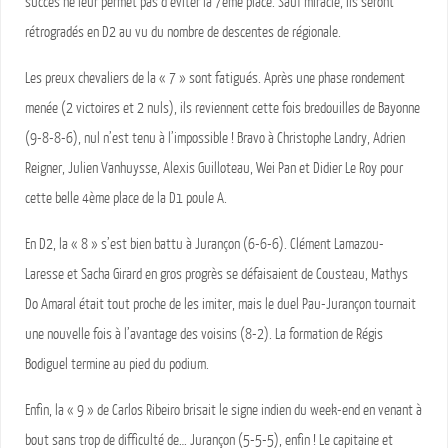
succès ne leur permet pas d’éviter la 7ème place. Sauf miracle, ils seront
rétrogradés en D2 au vu du nombre de descentes de régionale.
Les preux chevaliers de la « 7 » sont fatigués. Après une phase rondement
menée (2 victoires et 2 nuls), ils reviennent cette fois bredouilles de Bayonne
(9-8-8-6), nul n’est tenu à l’impossible ! Bravo à Christophe Landry, Adrien
Reigner, Julien Vanhuysse, Alexis Guilloteau, Wei Pan et Didier Le Roy pour
cette belle 4ème place de la D1 poule A.
En D2, la « 8 » s’est bien battu à Jurançon (6-6-6). Clément Lamazou-
Laresse et Sacha Girard en gros progrès se défaisaient de Cousteau, Mathys
Do Amaral était tout proche de les imiter, mais le duel Pau-Jurançon tournait
une nouvelle fois à l’avantage des voisins (8-2). La formation de Régis
Bodiguel termine au pied du podium.
Enfin, la « 9 » de Carlos Ribeiro brisait le signe indien du week-end en venant à
bout sans trop de difficulté de… Jurançon (5-5-5), enfin ! Le capitaine et