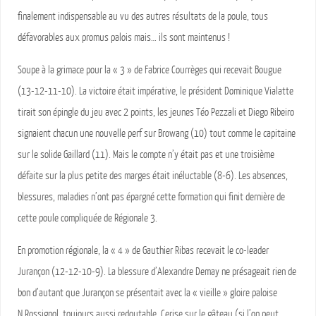
finalement indispensable au vu des autres résultats de la poule, tous
défavorables aux promus palois mais… ils sont maintenus !
Soupe à la grimace pour la « 3 » de Fabrice Courrèges qui recevait Bougue
(13-12-11-10). La victoire était impérative, le président Dominique Vialatte
tirait son épingle du jeu avec 2 points, les jeunes Téo Pezzali et Diego Ribeiro
signaient chacun une nouvelle perf sur Browang (10) tout comme le capitaine
sur le solide Gaillard (11). Mais le compte n’y était pas et une troisième
défaite sur la plus petite des marges était inéluctable (8-6). Les absences,
blessures, maladies n’ont pas épargné cette formation qui finit dernière de
cette poule compliquée de Régionale 3.
En promotion régionale, la « 4 » de Gauthier Ribas recevait le co-leader
Jurançon (12-12-10-9). La blessure d’Alexandre Demay ne présageait rien de
bon d’autant que Jurançon se présentait avec la « vieille » gloire paloise
N.Rossignol, toujours aussi redoutable. Cerise sur le gâteau (si l’on peut