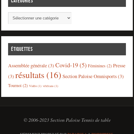
CATÉGORIES
ÉTIQUETTES
Covid-19
(5)
Assemblée générale
(3)
Presse
Féminines
(2)
résultats
(16)
(3)
Section Paloise Omnisports
(3)
Tournoi
(2)
Vidéo
(1)
vétérans
(1)
© 2006-2023 Section Paloise Tennis de table
FIÈREMENT PROPULSÉ PAR
PARABOLA
&
WORDPRESS.