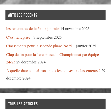
ARTICLES RÉCENTS
les rencontres de la 5eme journée
14 novembre 2025
C’est la reprise !
3 septembre 2025
Classements pour la seconde phase 24/25
1 janvier 2025
Clap de fin pour la 1ere phase du Championnat par équipe
24/25
29 décembre 2024
À quelle date connaîtrons-nous les nouveaux classements ?
29
décembre 2024
TOUS LES ARTICLES